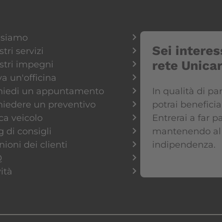
 siamo
Sei interes
stri servizi
rete Unica
ostri impegni
va un'officina
hiedi un appuntamento
In qualità di pa
hiedere un preventivo
potrai benefici
ca veicolo
Entrerai a far pa
g di consigli
mantenendo al
ioni dei clienti
indipendenza.
Q
ità