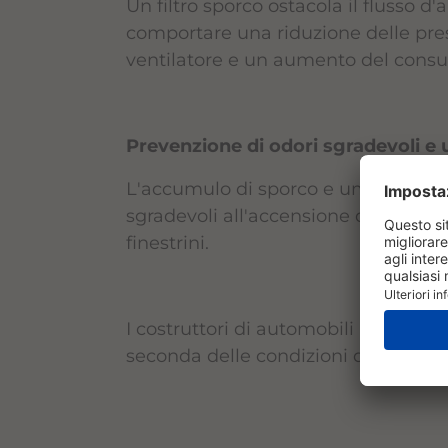
Un filtro sporco ostacola il flusso d'
comportare una riduzione delle pres
ventilatore e un aumento del consumo
Prevenzione di odori sgradevoli e 
L'accumulo di sporco e umidità in un
sgradevoli all'accensione dell'impi
finestrini.
I costruttori di automobili raccoma
seconda delle condizioni di utilizzo.