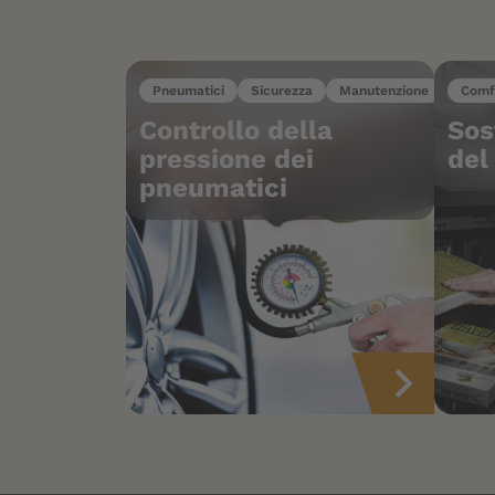
Pneumatici
Sicurezza
Manutenzione
Comf
Controllo della
Sos
pressione dei
del
pneumatici