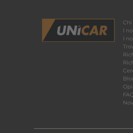
Chi
I no
I n
Tro
Ric
Ric
Cer
Blo
Opin
FA
Nov