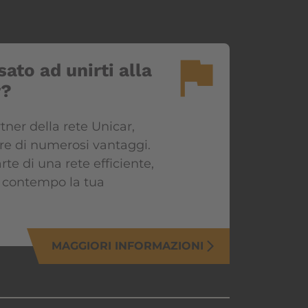
flag
sato ad unirti alla
r?
rtner della rete Unicar,
are di numerosi vantaggi.
rte di una rete efficiente,
 contempo la tua
MAGGIORI INFORMAZIONI
arrow_forward_ios