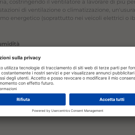
aria, costringendo il ventilatore a lavorare di più p
tazioni di ventilazione o climatizzazione, un'usu
 energetico (soprattutto nei veicoli elettrici o ibr
umidità
 filtro usato può favorire lo sviluppo di batteri e
anto di ventilazione e può persino portare ad un 
ndano generalmente la sostituzione ogni 15.000-30