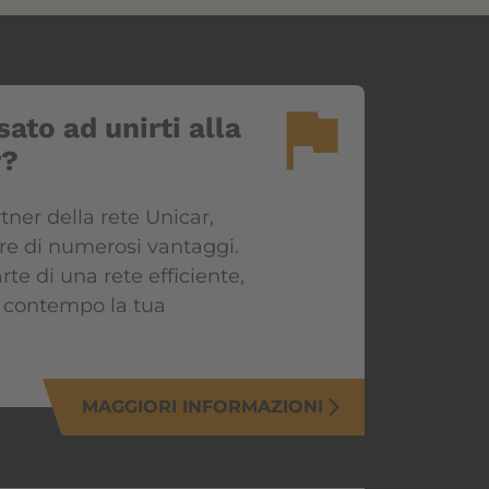
flag
sato ad unirti alla
r?
rtner della rete Unicar,
are di numerosi vantaggi.
rte di una rete efficiente,
 contempo la tua
MAGGIORI INFORMAZIONI
arrow_forward_ios