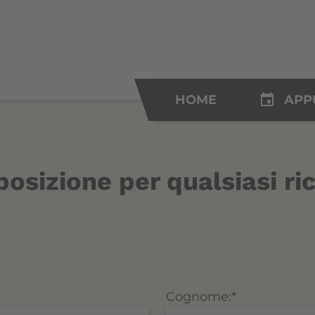
insert_invitation
HOME
APP
osizione per qualsiasi ric
Cognome:
*