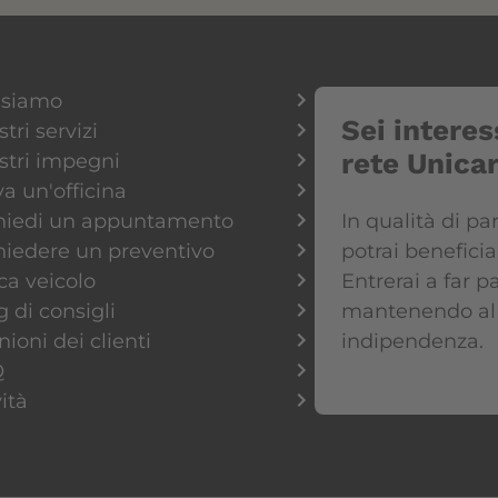
 siamo
Sei interes
stri servizi
rete Unica
ostri impegni
va un'officina
hiedi un appuntamento
In qualità di pa
hiedere un preventivo
potrai benefici
ca veicolo
Entrerai a far pa
g di consigli
mantenendo al
ioni dei clienti
indipendenza.
Q
ità