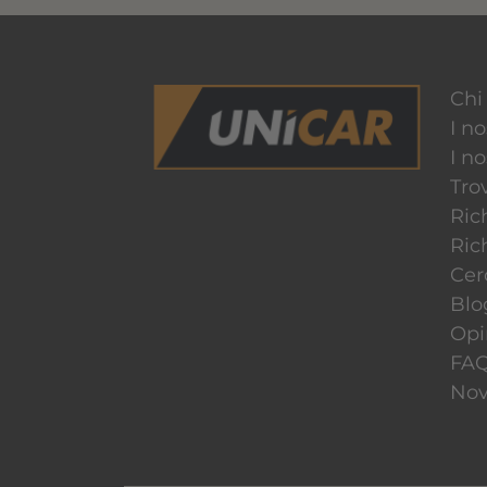
Chi
I no
I n
Tro
Ric
Ric
Cer
Blo
Opin
FA
Nov