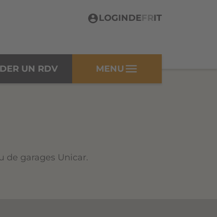
LOGIN
DE
FR
IT
menu
DER UN RDV
MENU
au de garages Unicar.