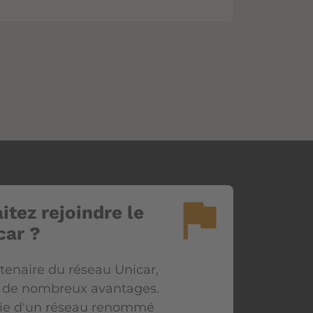
flag
itez rejoindre le
car ?
tenaire du réseau Unicar,
z de nombreux avantages.
rtie d'un réseau renommé