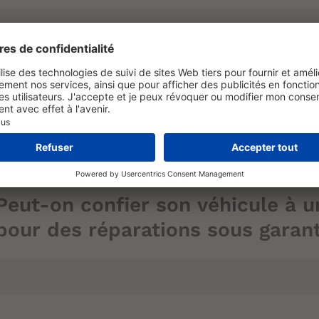
Compétence
Garantie
Quels sont les avantages offerts
Unicar ?
Garantie
Peut-on confier son véhicule à u
pour des réparations sous garant