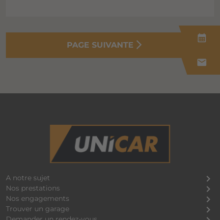
calendar_month
PAGE SUIVANTE
mail
A notre sujet
Nos prestations
Nos engagements
Trouver un garage
Demander un rendez-vous