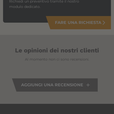
Richiedi un preventivo tramite il nostro
modulo dedicato.
FARE UNA RICHIESTA
arrow_forward_ios
Le opinioni dei nostri clienti
Al momento non ci sono recensioni.
AGGIUNGI UNA RECENSIONE