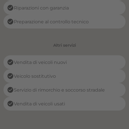
check_circle
Riparazioni con garanzia
check_circle
Preparazione al controllo tecnico
Altri servizi
check_circle
Vendita di veicoli nuovi
check_circle
Veicolo sostitutivo
check_circle
Servizio di rimorchio e soccorso stradale
check_circle
Vendita di veicoli usati