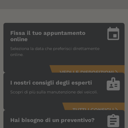
insert_invitation
Fissa il tuo appuntamento
online
Seleziona la data che preferisci direttamente
online.
VEDI LE DISPOSIZIONI
arrow_forward_ios
badge
I nostri consigli degli esperti
Scopri di più sulla manutenzione dei veicoli.
TUTTI I CONSIGLI
arrow_forward_ios
assignment
Hai bisogno di un preventivo?