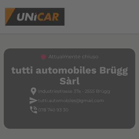
Attualmente chiuso
tutti automobiles Brügg
Sàrl
location_pin
Industriestrasse 37a - 2555 Brügg
send
tutti.automobiles@gmail.com
phone_in_talk
078 740 93 30