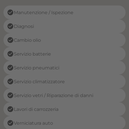
check_circle
Manutenzione / Ispezione
check_circle
Diagnosi
check_circle
Cambio olio
check_circle
Servizio batterie
check_circle
Servizio pneumatici
check_circle
Servizio climatizzatore
check_circle
Servizio vetri / Riparazione di danni
check_circle
Lavori di carrozzeria
check_circle
Verniciatura auto