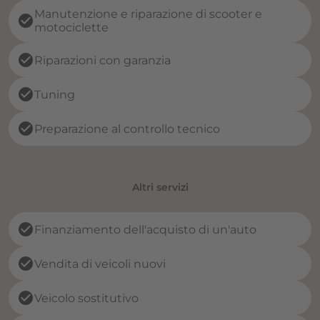
Manutenzione e riparazione di scooter e
check_circle
motociclette
check_circle
Riparazioni con garanzia
check_circle
Tuning
check_circle
Preparazione al controllo tecnico
Altri servizi
check_circle
Finanziamento dell'acquisto di un'auto
check_circle
Vendita di veicoli nuovi
check_circle
Veicolo sostitutivo