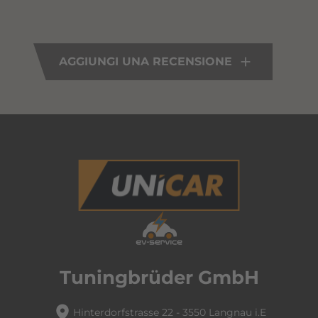
AGGIUNGI UNA RECENSIONE
Tuningbrüder GmbH
location_pin
Hinterdorfstrasse 22 - 3550 Langnau i.E