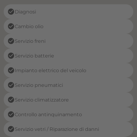
check_circle
Diagnosi
check_circle
Cambio olio
check_circle
Servizio freni
check_circle
Servizio batterie
check_circle
Impianto elettrico del veicolo
check_circle
Servizio pneumatici
check_circle
Servizio climatizzatore
check_circle
Controllo antinquinamento
check_circle
Servizio vetri / Riparazione di danni