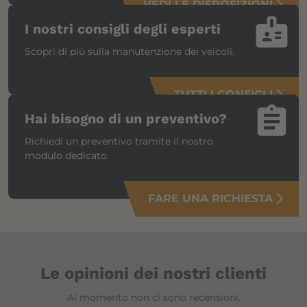
VEDI LE DISPOSIZIONI
arrow_forward_ios
badge
I nostri consigli degli esperti
Scopri di più sulla manutenzione dei veicoli.
TUTTI I CONSIGLI
arrow_forward_ios
assignment
Hai bisogno di un preventivo?
Richiedi un preventivo tramite il nostro
modulo dedicato.
FARE UNA RICHIESTA
arrow_forward_ios
Le opinioni dei nostri clienti
Al momento non ci sono recensioni.