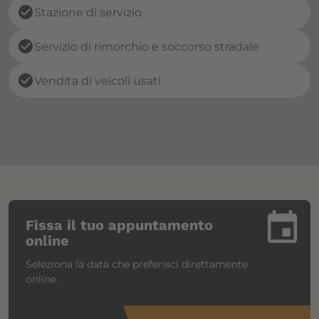
check_circle
Stazione di servizio
check_circle
Servizio di rimorchio e soccorso stradale
check_circle
Vendita di veicoli usati
insert_invitation
Fissa il tuo appuntamento
online
Seleziona la data che preferisci direttamente
online.