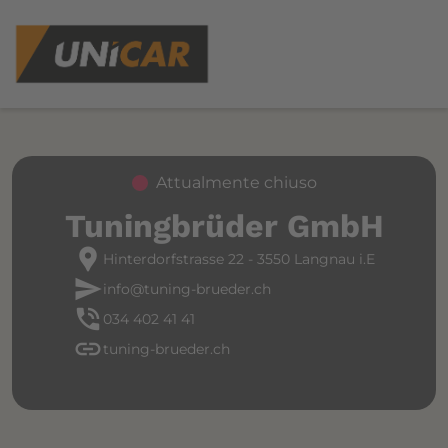
Attualmente chiuso
Tuningbrüder GmbH
location_pin
Hinterdorfstrasse 22 - 3550 Langnau i.E
send
info@tuning-brueder.ch
phone_in_talk
034 402 41 41
link
tuning-brueder.ch