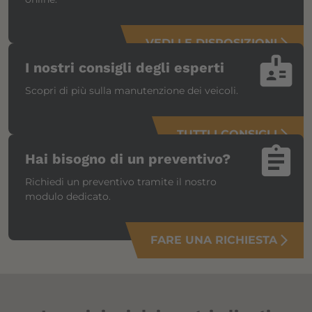
VEDI LE DISPOSIZIONI
arrow_forward_ios
badge
I nostri consigli degli esperti
Scopri di più sulla manutenzione dei veicoli.
TUTTI I CONSIGLI
arrow_forward_ios
assignment
Hai bisogno di un preventivo?
Richiedi un preventivo tramite il nostro
modulo dedicato.
FARE UNA RICHIESTA
arrow_forward_ios