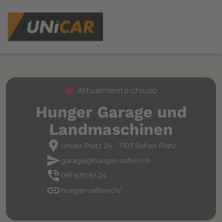
Attualmente chiuso
Hunger Garage und
Landmaschinen
location_pin
Under Platz 24 - 7107 Safien Platz
send
garage@hunger-safien.ch
phone_in_talk
081 630 61 24
link
hunger-safien.ch/