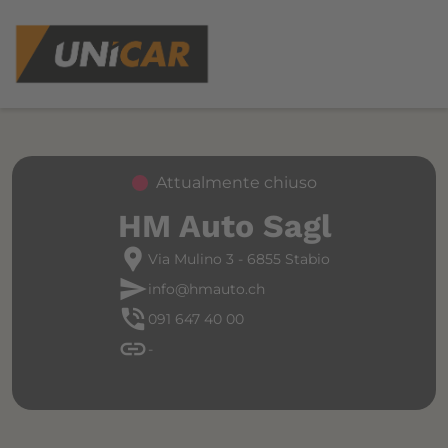
Attualmente chiuso
HM Auto Sagl
location_pin
Via Mulino 3 - 6855 Stabio
send
info@hmauto.ch
phone_in_talk
091 647 40 00
link
-