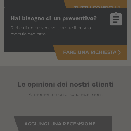
TUTTI I CONSIGLI
arrow_forward_ios
assignment
Hai bisogno di un preventivo?
Richiedi un preventivo tramite il nostro
modulo dedicato.
FARE UNA RICHIESTA
arrow_forward_ios
Le opinioni dei nostri clienti
Al momento non ci sono recensioni.
AGGIUNGI UNA RECENSIONE