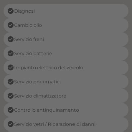
check_circle
Diagnosi
check_circle
Cambio olio
check_circle
Servizio freni
check_circle
Servizio batterie
check_circle
Impianto elettrico del veicolo
check_circle
Servizio pneumatici
check_circle
Servizio climatizzatore
check_circle
Controllo antinquinamento
check_circle
Servizio vetri / Riparazione di danni