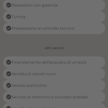
check_circle
Riparazioni con garanzia
check_circle
Tuning
check_circle
Preparazione al controllo tecnico
Altri servizi
check_circle
Finanziamento dell'acquisto di un'auto
check_circle
Vendita di veicoli nuovi
check_circle
Veicolo sostitutivo
check_circle
Servizio di rimorchio e soccorso stradale