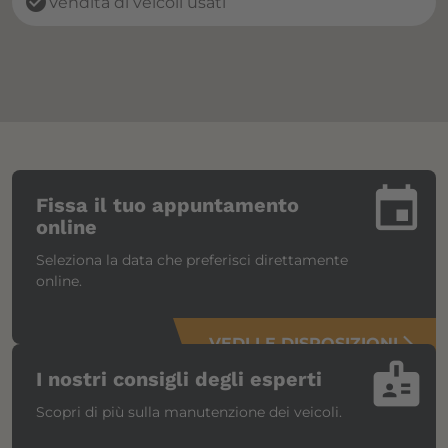
check_circle
Vendita di veicoli usati
insert_invitation
Fissa il tuo appuntamento
online
Seleziona la data che preferisci direttamente
online.
VEDI LE DISPOSIZIONI
arrow_forward_ios
badge
I nostri consigli degli esperti
Scopri di più sulla manutenzione dei veicoli.