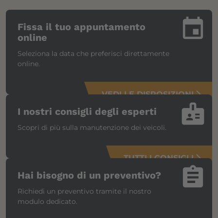
insert_invitation
Fissa il tuo appuntamento
online
Seleziona la data che preferisci direttamente
online.
VEDI LE DISPOSIZIONI
arrow_forward_ios
badge
I nostri consigli degli esperti
Scopri di più sulla manutenzione dei veicoli.
TUTTI I CONSIGLI
arrow_forward_ios
assignment
Hai bisogno di un preventivo?
Richiedi un preventivo tramite il nostro
modulo dedicato.