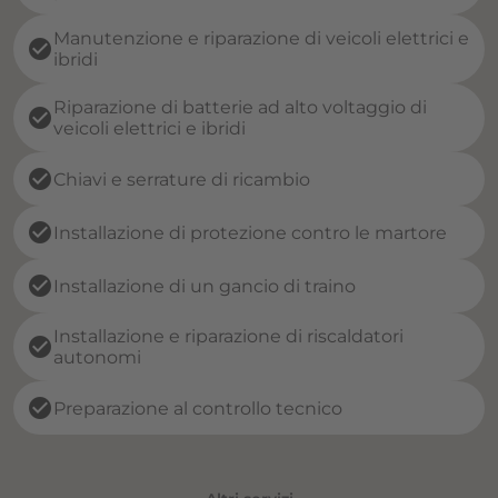
Manutenzione e riparazione di veicoli elettrici e
check_circle
ibridi
Riparazione di batterie ad alto voltaggio di
check_circle
veicoli elettrici e ibridi
check_circle
Chiavi e serrature di ricambio
check_circle
Installazione di protezione contro le martore
check_circle
Installazione di un gancio di traino
Installazione e riparazione di riscaldatori
check_circle
autonomi
check_circle
Preparazione al controllo tecnico