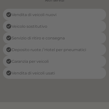
Altri servizi
check_circle
Vendita di veicoli nuovi
check_circle
Veicolo sostitutivo
check_circle
Servizio di ritiro e consegna
check_circle
Deposito ruote / Hotel per pneumatici
check_circle
Garanzia per veicoli
check_circle
Vendita di veicoli usati