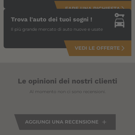
FARE UNA RICHIESTA
arrow_forward_ios
car_rental
Trova l'auto dei tuoi sogni !
Il più grande mercato di auto nuove e usate
VEDI LE OFFERTE
arrow_forward_ios
Le opinioni dei nostri clienti
Al momento non ci sono recensioni.
AGGIUNGI UNA RECENSIONE