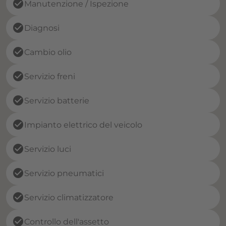
check_circle
Manutenzione / Ispezione
check_circle
Diagnosi
check_circle
Cambio olio
check_circle
Servizio freni
check_circle
Servizio batterie
check_circle
Impianto elettrico del veicolo
check_circle
Servizio luci
check_circle
Servizio pneumatici
check_circle
Servizio climatizzatore
check_circle
Controllo dell'assetto