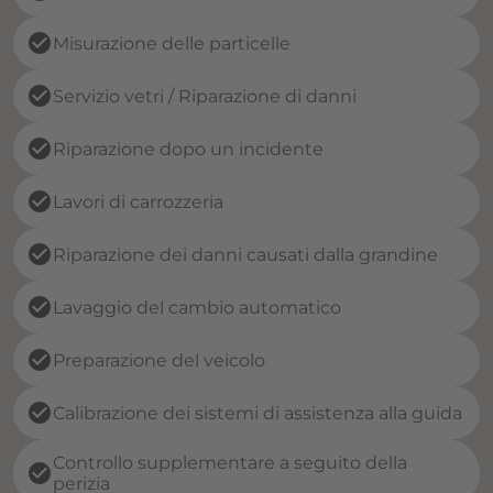
check_circle
Misurazione delle particelle
check_circle
Servizio vetri / Riparazione di danni
check_circle
Riparazione dopo un incidente
check_circle
Lavori di carrozzeria
check_circle
Riparazione dei danni causati dalla grandine
check_circle
Lavaggio del cambio automatico
check_circle
Preparazione del veicolo
check_circle
Calibrazione dei sistemi di assistenza alla guida
Controllo supplementare a seguito della
check_circle
perizia