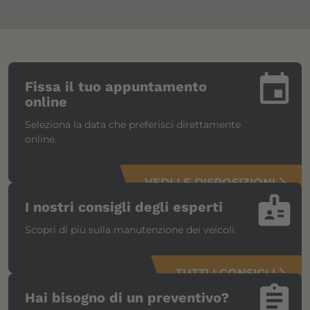
insert_invitation
Fissa il tuo appuntamento
online
Seleziona la data che preferisci direttamente
online.
VEDI LE DISPOSIZIONI
arrow_forward_ios
badge
I nostri consigli degli esperti
Scopri di più sulla manutenzione dei veicoli.
TUTTI I CONSIGLI
arrow_forward_ios
assignment
Hai bisogno di un preventivo?