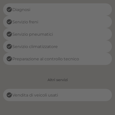
check_circle
Diagnosi
check_circle
Servizio freni
check_circle
Servizio pneumatici
check_circle
Servizio climatizzatore
check_circle
Preparazione al controllo tecnico
Altri servizi
check_circle
Vendita di veicoli usati