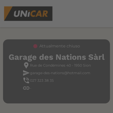
Attualmente chiuso
Garage des Nations Sàrl
location_pin
Rue de Condémines 40 - 1950 Sion
send
garage-des-nations@hotmail.com
phone_in_talk
027 323 38 35
link
-