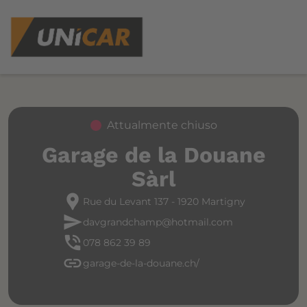
Attualmente chiuso
Garage de la Douane
Sàrl
location_pin
Rue du Levant 137 - 1920 Martigny
send
davgrandchamp@hotmail.com
phone_in_talk
078 862 39 89
link
garage-de-la-douane.ch/