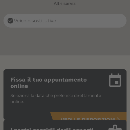
Altri servizi
check_circle
Veicolo sostitutivo
insert_invitation
Fissa il tuo appuntamento
online
Seleziona la data che preferisci direttamente
online.
VEDI LE DISPOSIZIONI
arrow_forward_ios