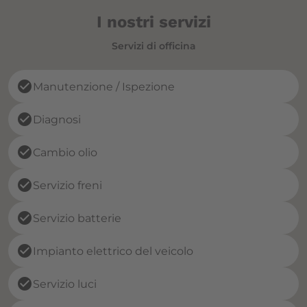
I nostri servizi
Servizi di officina
check_circle
Manutenzione / Ispezione
check_circle
Diagnosi
check_circle
Cambio olio
check_circle
Servizio freni
check_circle
Servizio batterie
check_circle
Impianto elettrico del veicolo
check_circle
Servizio luci