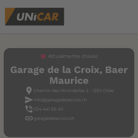
Attualmente chiuso
Garage de la Croix, Baer
Maurice
location_pin
Chemin des Hirondelles 2 - 1350 Orbe
send
info@garagedelacroix.ch
phone_in_talk
024 441 65 40
link
garagedelacroix.ch