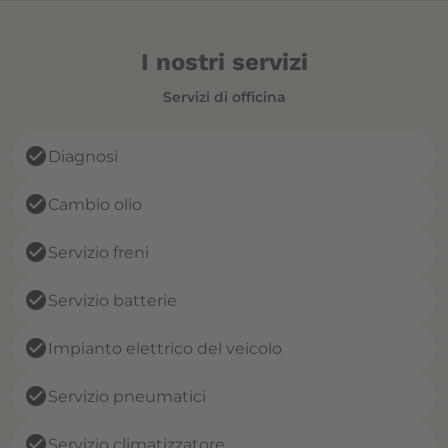
I nostri servizi
Servizi di officina
check_circle
Diagnosi
check_circle
Cambio olio
check_circle
Servizio freni
check_circle
Servizio batterie
check_circle
Impianto elettrico del veicolo
check_circle
Servizio pneumatici
check_circle
Servizio climatizzatore