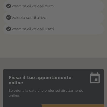
check_circle
Vendita di veicoli nuovi
check_circle
Veicolo sostitutivo
check_circle
Vendita di veicoli usati
insert_invitation
Fissa il tuo appuntamento
online
Seleziona la data che preferisci direttamente
online.