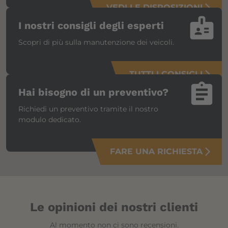
VEDI LE DISPOSIZIONI
arrow_forward_ios
badge
I nostri consigli degli esperti
Scopri di più sulla manutenzione dei veicoli.
TUTTI I CONSIGLI
arrow_forward_ios
assignment
Hai bisogno di un preventivo?
Richiedi un preventivo tramite il nostro
modulo dedicato.
FARE UNA RICHIESTA
arrow_forward_ios
Le opinioni dei nostri clienti
Al momento non ci sono recensioni.