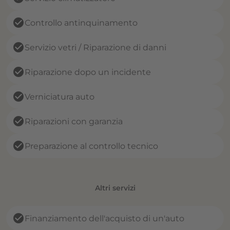
check_circle
Controllo antinquinamento
check_circle
Servizio vetri / Riparazione di danni
check_circle
Riparazione dopo un incidente
check_circle
Verniciatura auto
check_circle
Riparazioni con garanzia
check_circle
Preparazione al controllo tecnico
Altri servizi
check_circle
Finanziamento dell'acquisto di un'auto