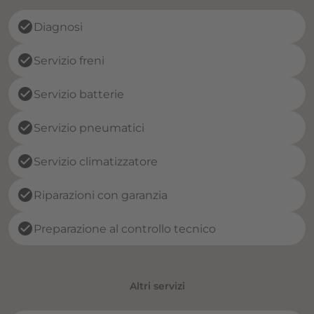
check_circle
Diagnosi
check_circle
Servizio freni
check_circle
Servizio batterie
check_circle
Servizio pneumatici
check_circle
Servizio climatizzatore
check_circle
Riparazioni con garanzia
check_circle
Preparazione al controllo tecnico
Altri servizi