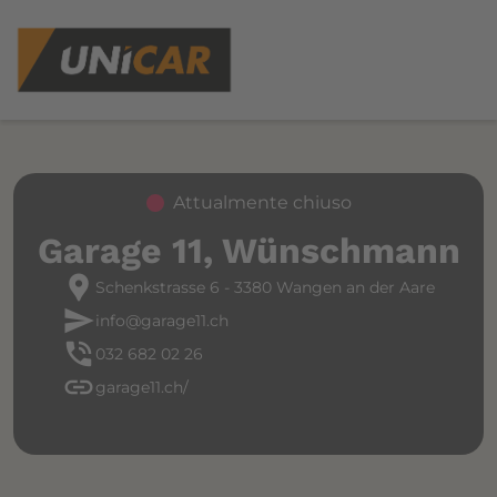
Attualmente chiuso
Garage 11, Wünschmann
location_pin
Schenkstrasse 6 - 3380 Wangen an der Aare
send
info@garage11.ch
phone_in_talk
032 682 02 26
link
garage11.ch/