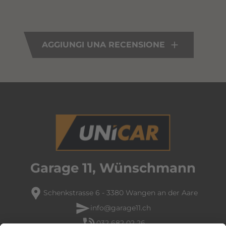
AGGIUNGI UNA RECENSIONE
Garage 11, Wünschmann
location_pin
Schenkstrasse 6 - 3380 Wangen an der Aare
send
info@garage11.ch
phone_in_talk
032 682 02 26