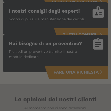
VEDI LE DISPOSIZIONI
arrow_forward_ios
badge
I nostri consigli degli esperti
Scopri di più sulla manutenzione dei veicoli.
TUTTI I CONSIGLI
arrow_forward_ios
assignment
Hai bisogno di un preventivo?
Richiedi un preventivo tramite il nostro
modulo dedicato.
FARE UNA RICHIESTA
arrow_forward_ios
Le opinioni dei nostri clienti
Al momento non ci sono recensioni.