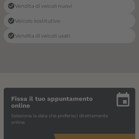
check_circle
Vendita di veicoli nuovi
check_circle
Veicolo sostitutivo
check_circle
Vendita di veicoli usati
insert_invitation
Fissa il tuo appuntamento
online
Seleziona la data che preferisci direttamente
online.