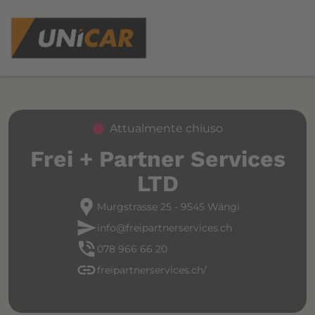
Attualmente chiuso
Frei + Partner Services
LTD
location_pin
Murgstrasse 25 - 9545 Wängi
send
info@freipartnerservices.ch
phone_in_talk
078 966 66 20
link
freipartnerservices.ch/