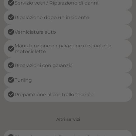
check_circle
Servizio vetri / Riparazione di danni
check_circle
Riparazione dopo un incidente
check_circle
Verniciatura auto
Manutenzione e riparazione di scooter e
check_circle
motociclette
check_circle
Riparazioni con garanzia
check_circle
Tuning
check_circle
Preparazione al controllo tecnico
Altri servizi