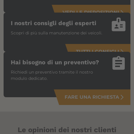
VEDI LE DISPOSIZIONI
arrow_forward_ios
badge
I nostri consigli degli esperti
Scopri di più sulla manutenzione dei veicoli.
TUTTI I CONSIGLI
arrow_forward_ios
assignment
Hai bisogno di un preventivo?
Richiedi un preventivo tramite il nostro
modulo dedicato.
FARE UNA RICHIESTA
arrow_forward_ios
Le opinioni dei nostri clienti