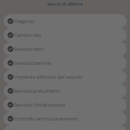
Servizi di officina
check_circle
Diagnosi
check_circle
Cambio olio
check_circle
Servizio freni
check_circle
Servizio batterie
check_circle
Impianto elettrico del veicolo
check_circle
Servizio pneumatici
check_circle
Servizio climatizzatore
check_circle
Controllo antinquinamento