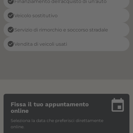
check_circle
Finanziamento dell'acquisto di un'auto
check_circle
Veicolo sostitutivo
check_circle
Servizio di rimorchio e soccorso stradale
check_circle
Vendita di veicoli usati
insert_invitation
Fissa il tuo appuntamento
online
Seleziona la data che preferisci direttamente
online.