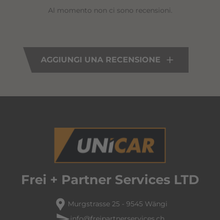
Al momento non ci sono recensioni.
AGGIUNGI UNA RECENSIONE
Frei + Partner Services LTD
location_pin
Murgstrasse 25 - 9545 Wängi
send
info@freipartnerservices.ch