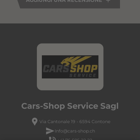
AGGIUNGI UNA RECENSIONE
Cars-Shop Service Sagl
location_pin
Via Cantonale 19 - 6594 Contone
send
Info@cars-shop.ch