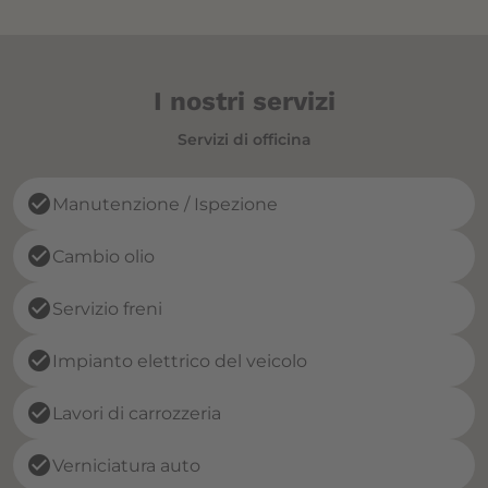
I nostri servizi
Servizi di officina
check_circle
Manutenzione / Ispezione
check_circle
Cambio olio
check_circle
Servizio freni
check_circle
Impianto elettrico del veicolo
check_circle
Lavori di carrozzeria
check_circle
Verniciatura auto