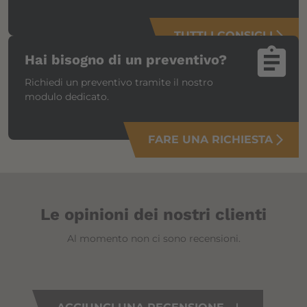
TUTTI I CONSIGLI
arrow_forward_ios
assignment
Hai bisogno di un preventivo?
Richiedi un preventivo tramite il nostro
modulo dedicato.
FARE UNA RICHIESTA
arrow_forward_ios
Le opinioni dei nostri clienti
Al momento non ci sono recensioni.