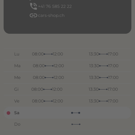
phone_in_talk
+41 76 585 22 22
link
cars-shop.ch
Lu
08:00
12:00
13:30
17:00
Ma
08:00
12:00
13:30
17:00
Me
08:00
12:00
13:30
17:00
Gi
08:00
12:00
13:30
17:00
Ve
08:00
12:00
13:30
17:00
Sa
Do