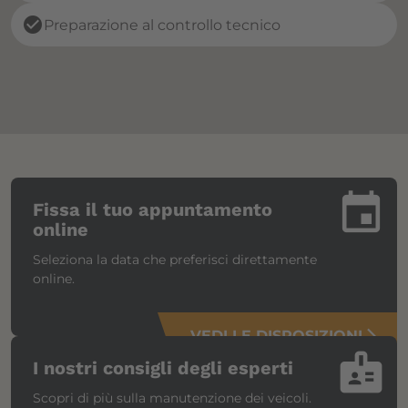
check_circle
Preparazione al controllo tecnico
insert_invitation
Fissa il tuo appuntamento
online
Seleziona la data che preferisci direttamente
online.
VEDI LE DISPOSIZIONI
arrow_forward_ios
badge
I nostri consigli degli esperti
Scopri di più sulla manutenzione dei veicoli.