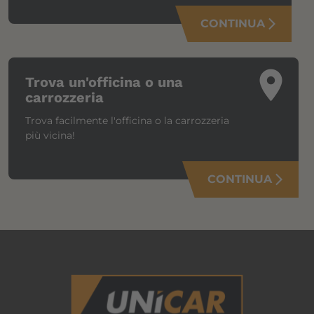
CONTINUA
arrow_forward_ios
place
Trova un'officina o una
carrozzeria
Trova facilmente l'officina o la carrozzeria
più vicina!
CONTINUA
arrow_forward_ios