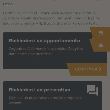
basso.
Le officine Unicar utilizzano esclusivamente ricambi di
qualità originale. Preferiscono i seguenti marchi di primo
equipaggiamento: ATE, Bosch, Brembo, Ferodo e Textar.
calendar_month
calendar_month
Richiedere un appuntamento
mail
Organizza facilmente la tua visita! Scegli la
data e l'ora che preferisci.
CONTINUA
arrow_forward_ios
question_answer
Richiedere un preventivo
Richiedi un preventivo in modo semplice e
veloce!