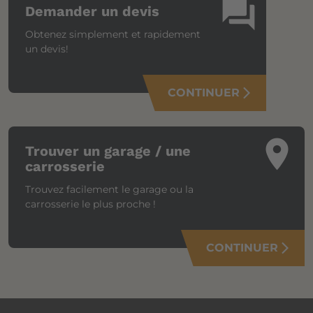
question_answer
Demander un devis
Obtenez simplement et rapidement
un devis!
CONTINUER
arrow_forward_ios
place
Trouver un garage / une
carrosserie
Trouvez facilement le garage ou la
carrosserie le plus proche !
CONTINUER
arrow_forward_ios