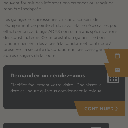
peuvent fournir des informations erronées ou réagir de
manière inadaptée.
Les garages et carrosseries Unicar disposent de
l’équipement de pointe et du savoir-faire nécessaires pour
effectuer un calibrage ADAS conforme aux spécifications
des constructeurs. Cette prestation garantit le bon
fonctionnement des aides à la conduite et contribue à
préserver la sécurité du conducteur, des passagers et des
calendar_month
autres usagers de la route.
mail
calendar_month
Demander un rendez-vous
Planifiez facilement votre visite ! Choisissez la
date et l’heure qui vous conviennent le mieux.
CONTINUER
arrow_forward_ios