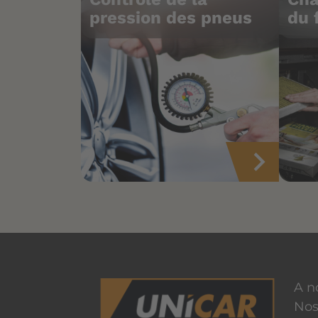
pression des pneus
du 
A n
Nos