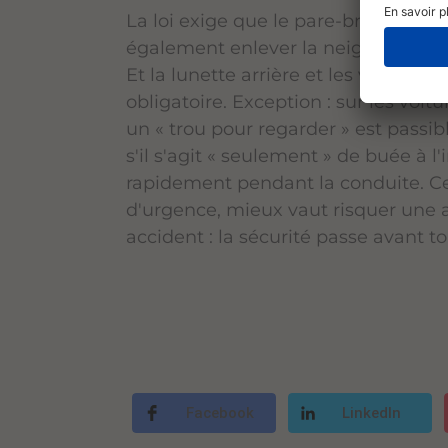
La loi exige que le pare-brise, les v
également enlever la neige des vitre
Et la lunette arrière et les vitres l
obligatoire. Exception : sur les voit
un « trou pour regarder » est passi
s'il s'agit « seulement » de buée à l
rapidement pendant la conduite. Cepe
d'urgence, mieux vaut risquer une a
accident : la sécurité passe avant to
Facebook
LinkedIn