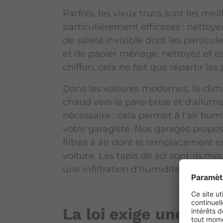
Parfois, les vieux trucs sont les meil
particulièrement efficaces : nettoy
de saleté invisible dont les particu
et de papier ménage, nettoyez et es
chiffon, cela ne fait que répartir les
Dans les voitures modernes, la climat
chaud vers le pare-brise et d'allume
nécessaire : cela permet à l'air hum
votre garagiste. Nos garages propos
filtres à air dont le remplacement es
voiture. Les tapis de sol sont-ils mou
une infiltration d'humidité quelque
La loi exige une bonn