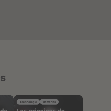
ls
Technologie
Batteries
 de
Les principes de