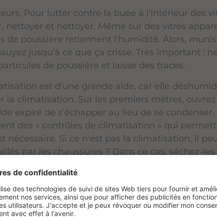
leurs. Pour lutter contre la buée à l'intérieur des v
er, nettoyer et nettoyer. Même sur des vitres appa
les de poussière retiennent l'humidité. Alors, muni
suyez jusqu'à ce que ça crisse. Très important : 
 particules de poussière et laisse des traces.
isation est d'une grande aide, car elle déshumidifi
r la climatisation. Sur les premiers mètres, ouvrez 
ide expiré de s'échapper au lieu de se condenser. 
ent des « contrôles de climatisation » qui permett
t nécessaire. Si ce n'est pas la climatisation, il pe
illés par les chaussures ? Dans ce cas, séchez-les. S
 part. Demandez alors conseil à votre garage.
e visibilité