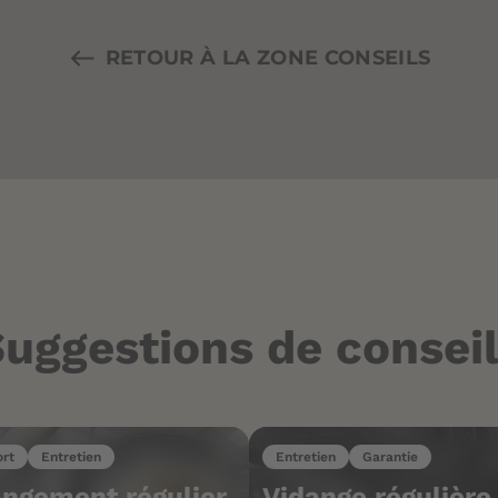
RETOUR À LA ZONE CONSEILS
uggestions de consei
ort
Entretien
Entretien
Garantie
ngement régulier
Vidange régulière