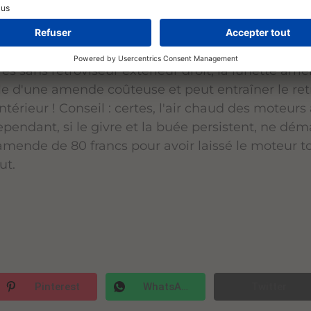
itres latérales avant et les rétroviseurs soient exem
s, des rétroviseurs, du toit, du capot, des phares 
atérales arrière ? Idéalement, elles devraient être d
ures sans rétroviseur extérieur droit, la lunette ar
ble d'une amende coûteuse et peut entraîner le r
'intérieur ! Conseil : certes, l'air chaud des moteu
ndant, si le givre et la buée persistent, ne démar
mende de 80 francs pour avoir laissé le moteur tou
ut.
Pinterest
WhatsApp
Twitter