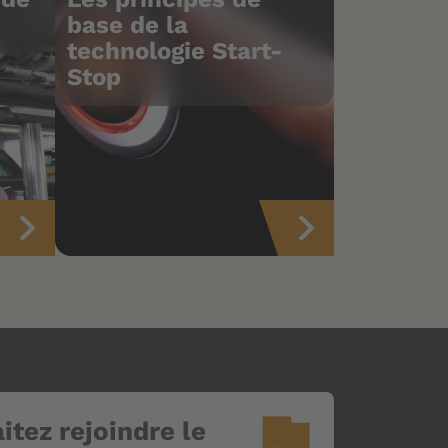
base de la
technologie Start-
Stop
flag
itez rejoindre le