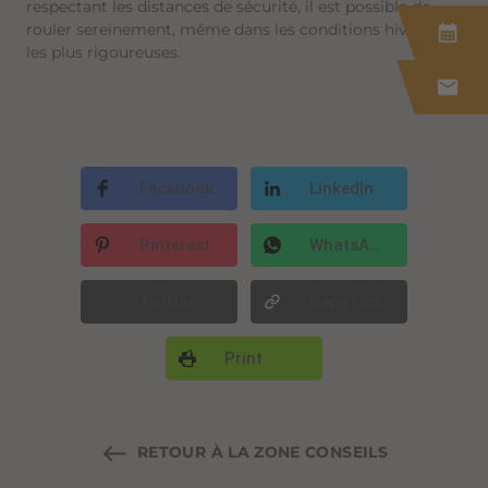
respectant les distances de sécurité, il est possible de
rouler sereinement, même dans les conditions hivernales
calendar_month
les plus rigoureuses.
mail
Facebook
LinkedIn
Pinterest
WhatsApp
Twitter
Copy Link
Print
RETOUR À LA ZONE CONSEILS