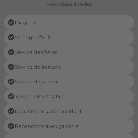
Prestations d'atelier
check_circle
Diagnostic
check_circle
Vidange d’huile
check_circle
Service des freins
check_circle
Service de batterie
check_circle
Service des pneus
check_circle
Service climatisation
check_circle
Réparations après accident
check_circle
Réparations avec garantie