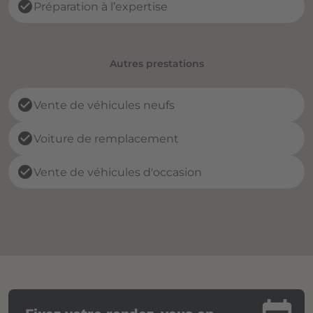
check_circle
Préparation à l’expertise
Autres prestations
check_circle
Vente de véhicules neufs
check_circle
Voiture de remplacement
check_circle
Vente de véhicules d'occasion