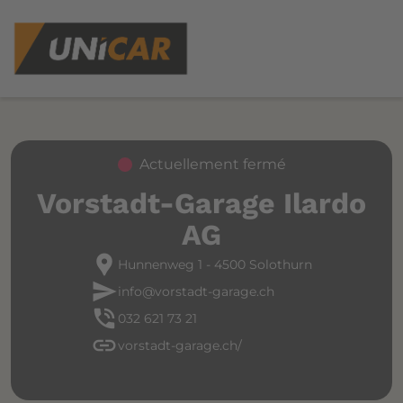
Actuellement fermé
Vorstadt-Garage Ilardo
AG
location_pin
Hunnenweg 1 - 4500 Solothurn
send
info@vorstadt-garage.ch
phone_in_talk
032 621 73 21
link
vorstadt-garage.ch/