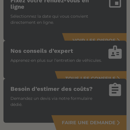
insert_invitation
Fixez votre rendez-vous en
ligne
Sélectionnez la date qui vous convient
directement en ligne.
VOIR LES DISPOS
arrow_forward_ios
badge
Nos conseils d’expert
Apprenez-en plus sur l’entretien de véhicules.
TOUS LES CONSEILS
arrow_forward_ios
assignment
Besoin d’estimer des coûts?
Demandez un devis via notre formulaire
dédié.
FAIRE UNE DEMANDE
arrow_forward_ios