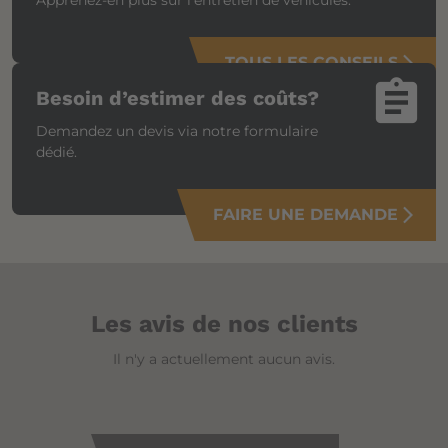
Apprenez-en plus sur l’entretien de véhicules.
TOUS LES CONSEILS
arrow_forward_ios
assignment
Besoin d’estimer des coûts?
Demandez un devis via notre formulaire
dédié.
FAIRE UNE DEMANDE
arrow_forward_ios
Les avis de nos clients
Il n'y a actuellement aucun avis.