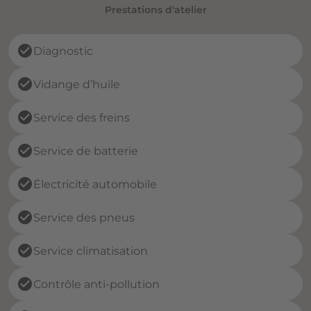
Prestations d'atelier
check_circle
Diagnostic
check_circle
Vidange d’huile
check_circle
Service des freins
check_circle
Service de batterie
check_circle
Électricité automobile
check_circle
Service des pneus
check_circle
Service climatisation
check_circle
Contrôle anti-pollution