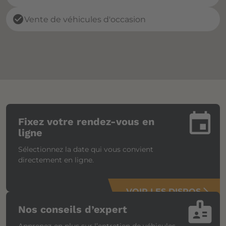
check_circle
Vente de véhicules d'occasion
insert_invitation
Fixez votre rendez-vous en
ligne
Sélectionnez la date qui vous convient
directement en ligne.
VOIR LES DISPOS
arrow_forward_ios
badge
Nos conseils d’expert