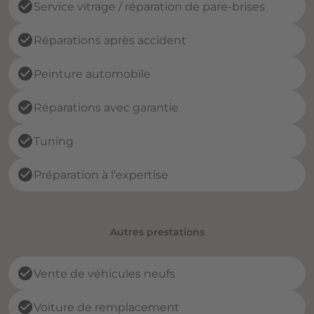
check_circle
Service vitrage / réparation de pare-brises
check_circle
Réparations après accident
check_circle
Peinture automobile
check_circle
Réparations avec garantie
check_circle
Tuning
check_circle
Préparation à l’expertise
Autres prestations
check_circle
Vente de véhicules neufs
check_circle
Voiture de remplacement