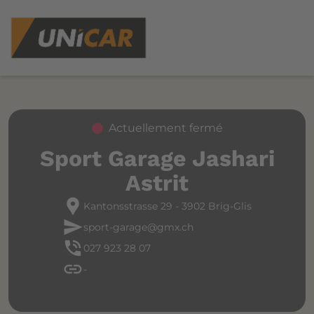
Actuellement fermé
Sport Garage Jashari
Astrit
location_pin
Kantonsstrasse 29 - 3902 Brig-Glis
send
sport-garage@gmx.ch
phone_in_talk
027 923 28 07
link
-