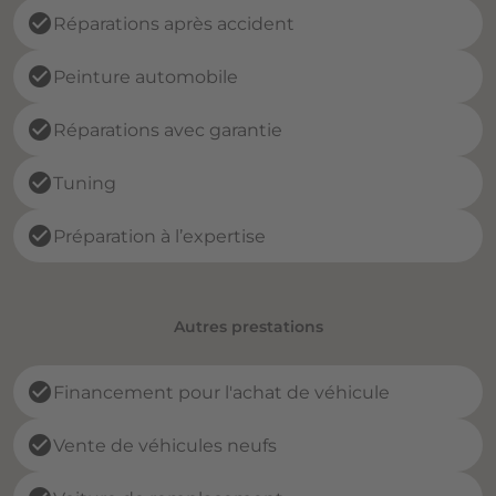
check_circle
Réparations après accident
check_circle
Peinture automobile
check_circle
Réparations avec garantie
check_circle
Tuning
check_circle
Préparation à l’expertise
Autres prestations
check_circle
Financement pour l'achat de véhicule
check_circle
Vente de véhicules neufs