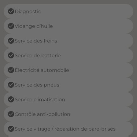
check_circle
Diagnostic
check_circle
Vidange d’huile
check_circle
Service des freins
check_circle
Service de batterie
check_circle
Électricité automobile
check_circle
Service des pneus
check_circle
Service climatisation
check_circle
Contrôle anti-pollution
check_circle
Service vitrage / réparation de pare-brises