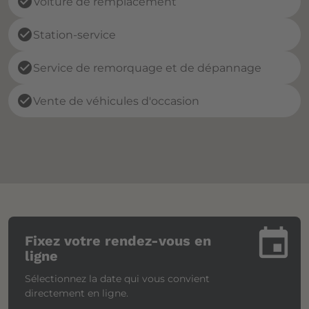
check_circle
Voiture de remplacement
check_circle
Station-service
check_circle
Service de remorquage et de dépannage
check_circle
Vente de véhicules d'occasion
insert_invitation
Fixez votre rendez-vous en
ligne
Sélectionnez la date qui vous convient
directement en ligne.