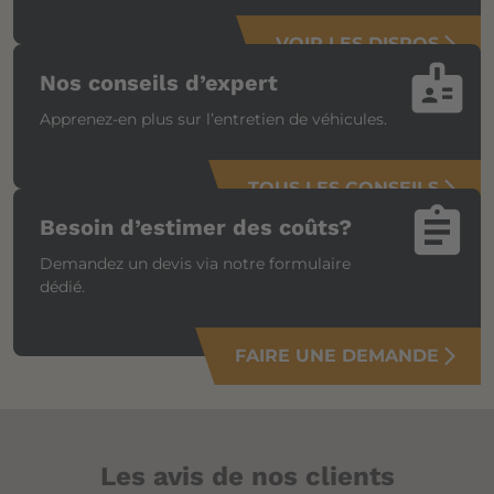
VOIR LES DISPOS
arrow_forward_ios
badge
Nos conseils d’expert
Apprenez-en plus sur l’entretien de véhicules.
TOUS LES CONSEILS
arrow_forward_ios
assignment
Besoin d’estimer des coûts?
Demandez un devis via notre formulaire
dédié.
FAIRE UNE DEMANDE
arrow_forward_ios
Les avis de nos clients