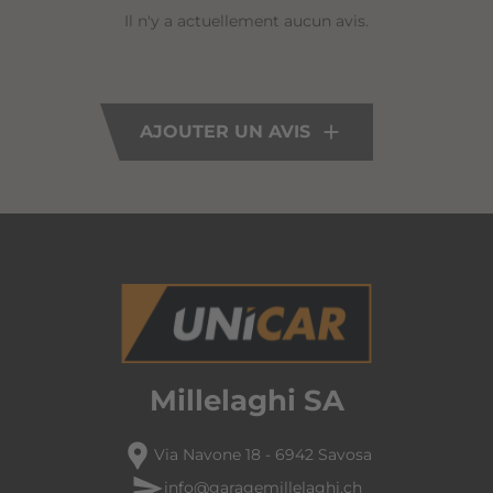
Il n'y a actuellement aucun avis.
AJOUTER UN AVIS
Millelaghi SA
location_pin
Via Navone 18 - 6942 Savosa
send
info@garagemillelaghi.ch