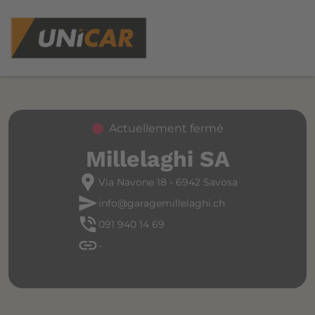
Actuellement fermé
Millelaghi SA
location_pin
Via Navone 18 - 6942 Savosa
send
info@garagemillelaghi.ch
phone_in_talk
091 940 14 69
link
-