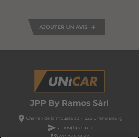
AJOUTER UN AVIS
JPP By Ramos Sàrl
location_pin
Chemin de la mousse 32 - 1225 Chêne-Bourg
send
ramos@jppsa.ch
phone_in_talk
022 348 08 60