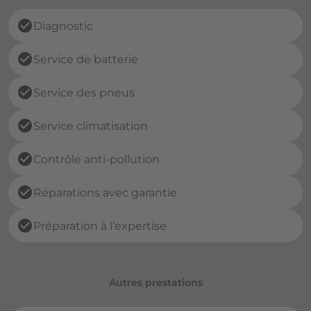
check_circle
Diagnostic
check_circle
Service de batterie
check_circle
Service des pneus
check_circle
Service climatisation
check_circle
Contrôle anti-pollution
check_circle
Réparations avec garantie
check_circle
Préparation à l’expertise
Autres prestations