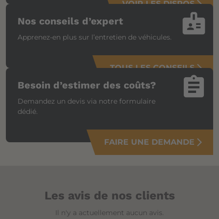
VOIR LES DISPOS
arrow_forward_ios
badge
Nos conseils d’expert
Apprenez-en plus sur l’entretien de véhicules.
TOUS LES CONSEILS
arrow_forward_ios
assignment
Besoin d’estimer des coûts?
Demandez un devis via notre formulaire
dédié.
FAIRE UNE DEMANDE
arrow_forward_ios
Les avis de nos clients
Il n'y a actuellement aucun avis.