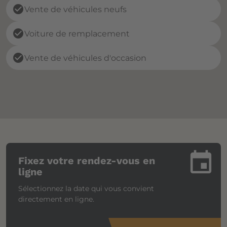
check_circle
Vente de véhicules neufs
check_circle
Voiture de remplacement
check_circle
Vente de véhicules d'occasion
insert_invitation
Fixez votre rendez-vous en
ligne
Sélectionnez la date qui vous convient
directement en ligne.