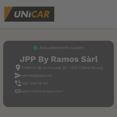
Actuellement ouvert
JPP By Ramos Sàrl
location_pin
Chemin de la mousse 32 - 1225 Chêne-Bourg
send
ramos@jppsa.ch
phone_in_talk
022 348 08 60
link
jpp.multimarque.com/