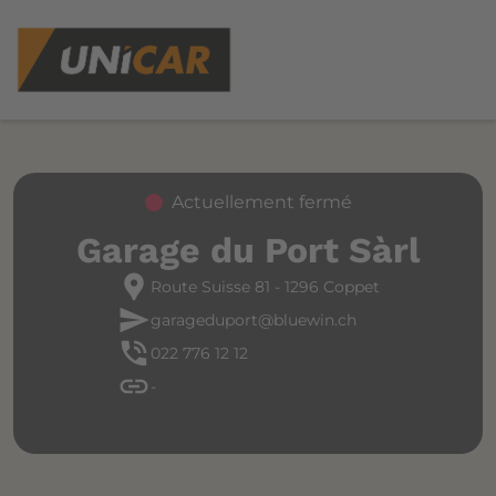
Actuellement fermé
Garage du Port Sàrl
location_pin
Route Suisse 81 - 1296 Coppet
send
garageduport@bluewin.ch
phone_in_talk
022 776 12 12
link
-