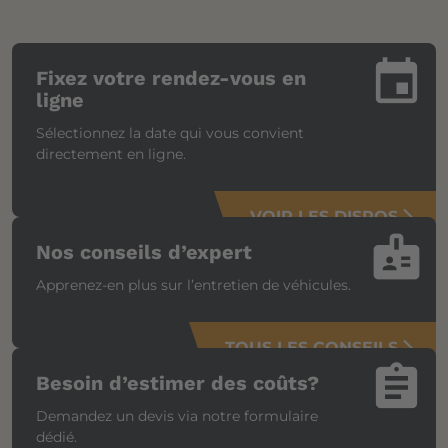
insert_invitation
Fixez votre rendez-vous en
ligne
Sélectionnez la date qui vous convient
directement en ligne.
VOIR LES DISPOS
arrow_forward_ios
badge
Nos conseils d’expert
Apprenez-en plus sur l’entretien de véhicules.
TOUS LES CONSEILS
arrow_forward_ios
assignment
Besoin d’estimer des coûts?
Demandez un devis via notre formulaire
dédié.