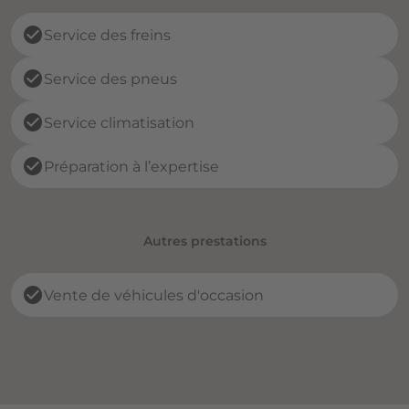
check_circle
Service des freins
check_circle
Service des pneus
check_circle
Service climatisation
check_circle
Préparation à l’expertise
Autres prestations
check_circle
Vente de véhicules d'occasion