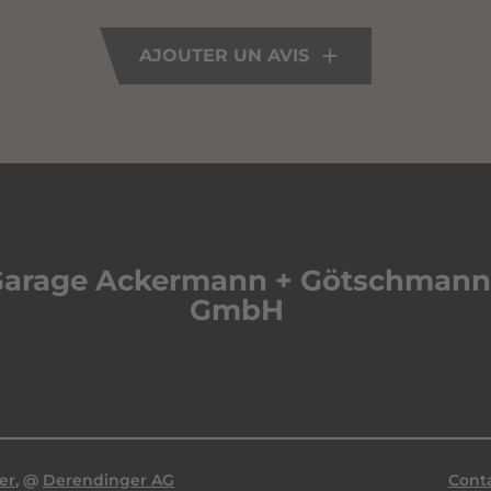
AJOUTER UN AVIS
Garage Ackermann + Götschman
GmbH
er
, @
Derendinger AG
Cont