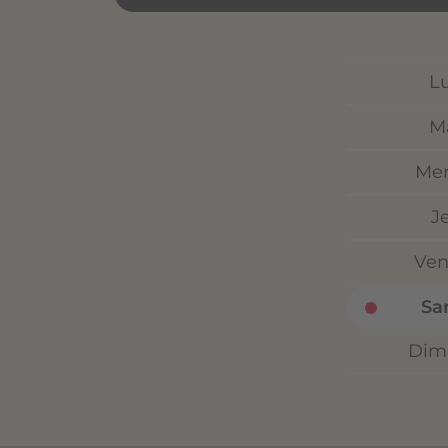
L
M
Mer
J
Ven
Sa
Dim