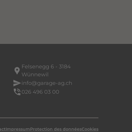
Felsenegg 6 - 3184
location_pin
n
Wünnewil
send
info@garage-ag.ch
phone_in_talk
026 496 03 00
act
Impressum
Protection des données
Cookies