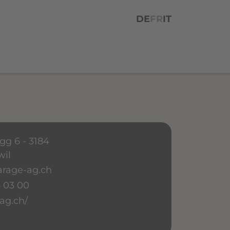
DE
FR
IT
gg 6 - 3184
il
rage-ag.ch
 03 00
ag.ch/