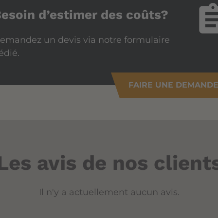
assign
esoin d’estimer des coûts?
emandez un devis via notre formulaire
édié.
FAIRE UNE DEMAND
Les avis de nos client
Il n'y a actuellement aucun avis.