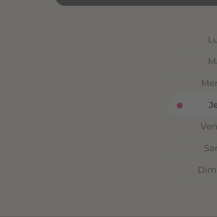
L
M
Mer
J
Ven
Sa
Dim