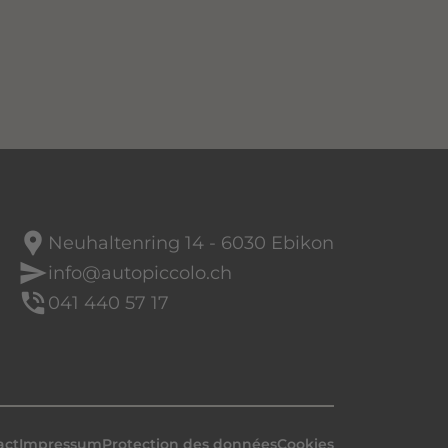
location_pin
Neuhaltenring 14 - 6030 Ebikon
send
info@autopiccolo.ch
phone_in_talk
041 440 57 17
act
Impressum
Protection des données
Cookies