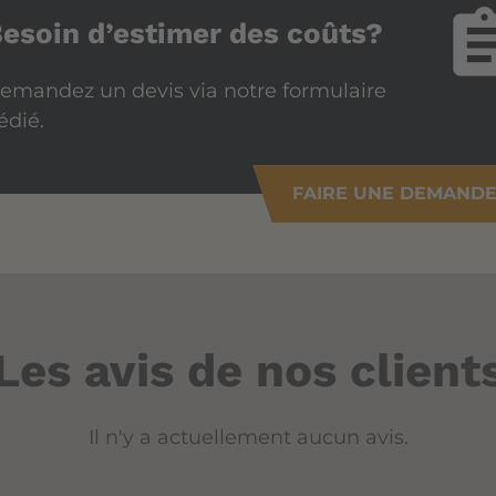
assign
esoin d’estimer des coûts?
emandez un devis via notre formulaire
édié.
FAIRE UNE DEMAND
Les avis de nos client
Il n'y a actuellement aucun avis.