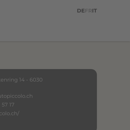
DE
FR
IT
enring 14 - 6030
topiccolo.ch
 57 17
colo.ch/